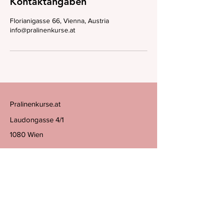
Kontaktangaben
Florianigasse 66, Vienna, Austria
info@pralinenkurse.at
Pralinenkurse.at
Laudongasse 4/1
1080 Wien
Tel
+43 664 403 07 71
Email
info@pralinenkurse.at
Klicken sie auf den Link unterhalb, um
meinen Newsletter zu abonnieren
Anmeldung zum Newsletter