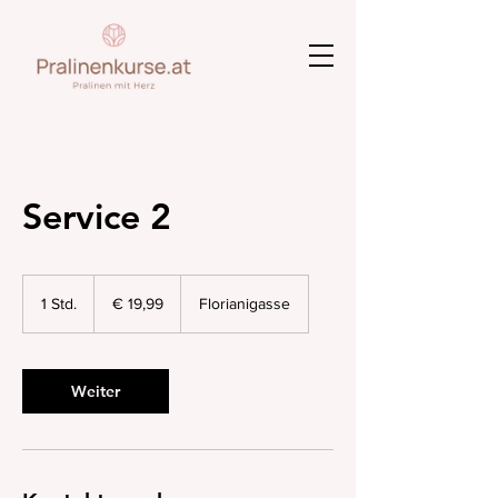
Service 2
19,99
Euro
1 Std.
1
€ 19,99
Florianigasse
S
t
d
Weiter